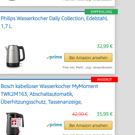
EMPFEHLUNG
Philips Wasserkocher Daily Collection, Edelstahl,
1,7 L
32,99 €
Bei Amazon ansehen
Preis inkl. MwSt., zzgl. Versandkosten
ANGEBOT
Bosch kabelloser Wasserkocher MyMoment
TWK2M163, Abschaltautomatik,
Überhitzungsschutz, Tassenanzeige,
entnehmbarer Kalkfilter, Trockengehschutz,
42,99 €
35,99 €
Dampfstopp-Automatik, 1,7 L, 2400 W, Schwarz
matt
Bei Amazon ansehen
Preis inkl. MwSt., zzgl. Versandkosten