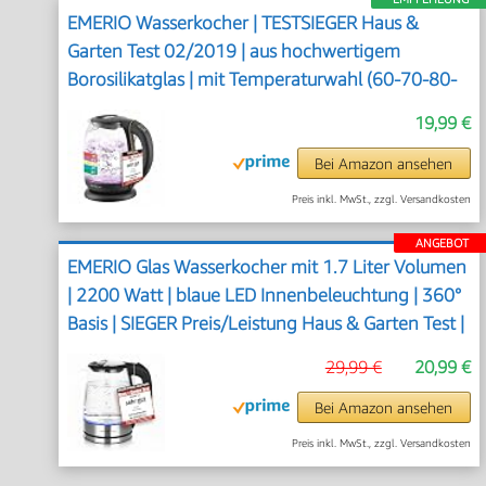
EMERIO Wasserkocher | TESTSIEGER Haus &
Garten Test 02/2019 | aus hochwertigem
Borosilikatglas | mit Temperaturwahl (60-70-80-
90-100°C) | AutoOff & Trockengehschutz &
19,99 €
Warmhaltung | 2200W | WK-119255.5
Bei Amazon ansehen
Preis inkl. MwSt., zzgl. Versandkosten
ANGEBOT
EMERIO Glas Wasserkocher mit 1.7 Liter Volumen
| 2200 Watt | blaue LED Innenbeleuchtung | 360°
Basis | SIEGER Preis/Leistung Haus & Garten Test |
bestes Borosilikatglas | Auto Off | WK-119988.7
29,99 €
20,99 €
Bei Amazon ansehen
Preis inkl. MwSt., zzgl. Versandkosten