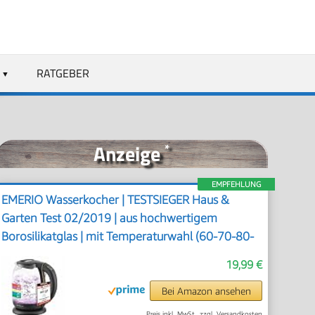
RATGEBER
Anzeige
*
EMPFEHLUNG
EMERIO Wasserkocher | TESTSIEGER Haus &
Garten Test 02/2019 | aus hochwertigem
Borosilikatglas | mit Temperaturwahl (60-70-80-
90-100°C) | AutoOff & Trockengehschutz &
19,99 €
Warmhaltung | 2200W | WK-119255.5
Bei Amazon ansehen
Preis inkl. MwSt., zzgl. Versandkosten