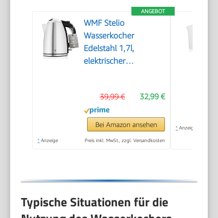
ANGEBOT
WMF Stelio
Wasserkocher
Edelstahl 1,7l,
elektrischer
Wasserkocher mit
Kalkfilter, 2400 W,
39,99 €
32,99 €
Wasserstandanzeige
beleuchtet,
Überhitzungsschutz,
Bei Amazon ansehen
*
Anzeige
edelstahl matt silber
*
Anzeige
Preis inkl. MwSt., zzgl. Versandkosten
Typische Situationen für die