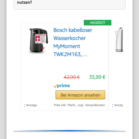
nutzen?
ANGEBOT
Bosch kabelloser
Wasserkocher
MyMoment
TWK2M163,
Abschaltautomatik,
Überhitzungsschutz,
42,99 €
35,99 €
Tassenanzeige,
entnehmbarer
Kalkfilter,
Bei Amazon ansehen
Trockengehschutz,
*
Anzeige
Preis inkl. MwSt., zzgl. Versandkosten
*
Anzeige
Dampfstopp-
Automatik, 1,7 L,
2400 W, Schwarz
matt