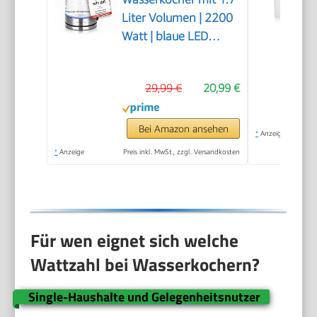
Liter Volumen | 2200
Watt | blaue LED
Innenbeleuchtung |
360° Basis | SIEGER
29,99 €
20,99 €
Preis/Leistung Haus &
Garten Test | bestes
Borosilikatglas | Auto
Bei Amazon ansehen
*
Anzeige
Off | WK-119988.7
*
Anzeige
Preis inkl. MwSt., zzgl. Versandkosten
Für wen eignet sich welche
Wattzahl bei Wasserkochern?
Single-Haushalte und Gelegenheitsnutzer