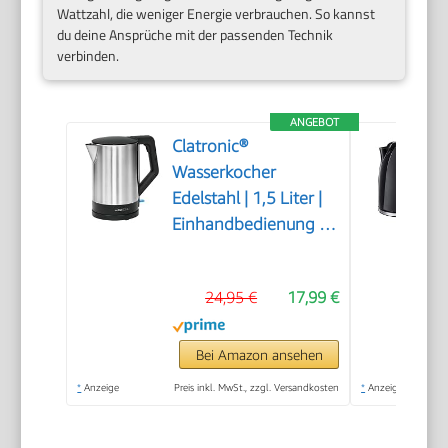
Wattzahl, die weniger Energie verbrauchen. So kannst
du deine Ansprüche mit der passenden Technik
verbinden.
ANGEBOT
Clatronic®
Wasserkocher
Edelstahl | 1,5 Liter |
Einhandbedienung |
Edelstahlgehäuse |
Kettle | Station mit
24,95 €
17,99 €
Kabelaufwicklung |
Wasserkocher
schwarz | WKS 3692
Bei Amazon ansehen
schwarz
*
Anzeige
Preis inkl. MwSt., zzgl. Versandkosten
*
Anzeige