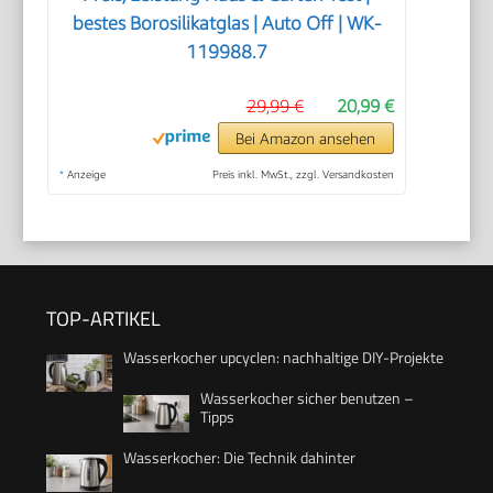
bestes Borosilikatglas | Auto Off | WK-
119988.7
29,99 €
20,99 €
Bei Amazon ansehen
*
Anzeige
Preis inkl. MwSt., zzgl. Versandkosten
TOP-ARTIKEL
Wasserkocher upcyclen: nachhaltige DIY-Projekte
Wasserkocher sicher benutzen –
Tipps
Wasserkocher: Die Technik dahinter