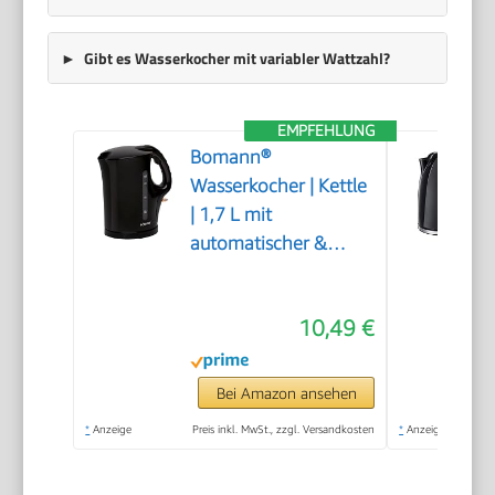
Gibt es Wasserkocher mit variabler Wattzahl?
EMPFEHLUNG
Bomann®
Wasserkocher | Kettle
| 1,7 L mit
automatischer &
manueller
Abschaltung |
10,49 €
herausnehmbarer
Kalkfilter | max.
2200Watt | schwarz |
Bei Amazon ansehen
WK 6079 CB
*
Anzeige
Preis inkl. MwSt., zzgl. Versandkosten
*
Anzeige