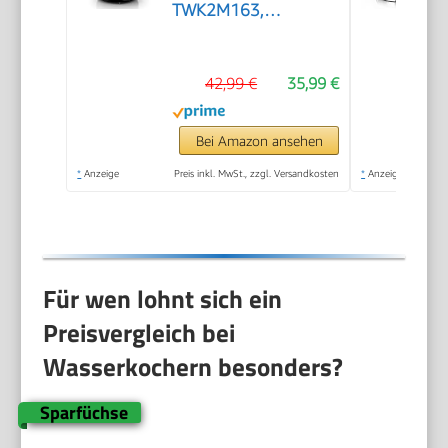
TWK2M163,
Abschaltautomatik,
Überhitzungsschutz,
42,99 €
35,99 €
Tassenanzeige,
entnehmbarer
Kalkfilter,
Bei Amazon ansehen
Trockengehschutz,
*
Anzeige
Preis inkl. MwSt., zzgl. Versandkosten
*
Anzeige
Dampfstopp-
Automatik, 1,7 L,
2400 W, Schwarz
matt
Für wen lohnt sich ein
Preisvergleich bei
Wasserkochern besonders?
Sparfüchse