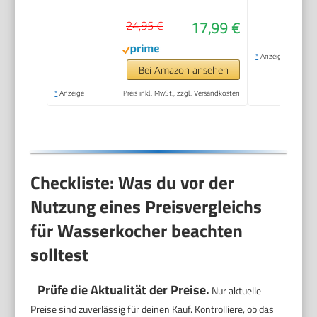
Kettle | Station mit
24,95 €
17,99 €
Kabelaufwicklung |
Wasserkocher
*
Anzeige
schwarz | WKS 3692
Bei Amazon ansehen
schwarz
*
Anzeige
Preis inkl. MwSt., zzgl. Versandkosten
Checkliste: Was du vor der
Nutzung eines Preisvergleichs
für Wasserkocher beachten
solltest
Prüfe die Aktualität der Preise.
Nur aktuelle
Preise sind zuverlässig für deinen Kauf. Kontrolliere, ob das