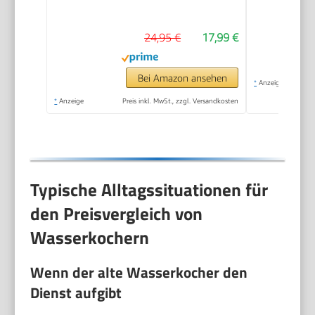
Edelstahlgehäuse |
Kettle | Station mit
24,95 €
17,99 €
Kabelaufwicklung |
Wasserkocher
schwarz | WKS 3692
Bei Amazon ansehen
*
Anzeige
schwarz
*
Anzeige
Preis inkl. MwSt., zzgl. Versandkosten
Typische Alltagssituationen für
den Preisvergleich von
Wasserkochern
Wenn der alte Wasserkocher den
Dienst aufgibt