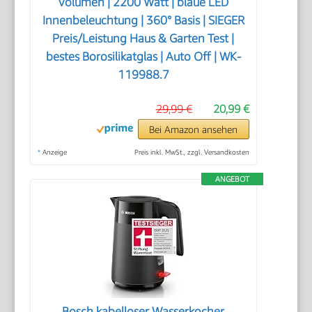
Volumen | 2200 Watt | blaue LED
Innenbeleuchtung | 360° Basis | SIEGER
Preis/Leistung Haus & Garten Test |
bestes Borosilikatglas | Auto Off | WK-
119988.7
29,99 €
20,99 €
Bei Amazon ansehen
*
Anzeige
Preis inkl. MwSt., zzgl. Versandkosten
ANGEBOT
Bosch kabelloser Wasserkocher