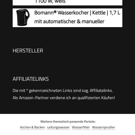
1100 W, weiß
Bomann® Wasserkocher | Kettle | 1,7 L
mit automatischer & manueller
Abschaltung | herausnehmbarer
Kalkfilter | max. 2200Watt | schwarz | WK 6079
CB
HERSTELLER
AFFILIATELINKS
Die mit * gekennzeichneten Links sind sog. Affiliatelinks.
Als Amazon-Partner verdiene ich an qualifizierten Käufen!
Weitere thematisch passende Portale:
Kochen & Backen
·
Leitungswasser
·
Wasserfilter
·
Wassersprudler