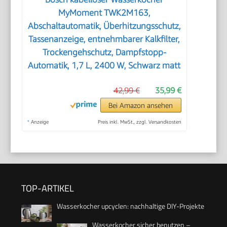
MyMoment TWK2M163,
Abschaltautomatik, Überhitzungsschutz,
Tassenanzeige, entnehmbarer Kalkfilter,
Trockengehschutz, Dampfstopp-
Automatik, 1,7 L, 2400 W, Schwarz matt
42,99 €
35,99 €
Bei Amazon ansehen
*
Anzeige
Preis inkl. MwSt., zzgl. Versandkosten
TOP-ARTIKEL
Wasserkocher upcyclen: nachhaltige DIY-Projekte
Wasserkocher sicher benutzen –