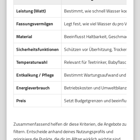
Leistung (Watt)
Bestimmt, wie schnell Wasser kocht und w
Fassungsvermögen
Legt fest, wie viel Wasser du pro Vorgang
Material
Beeinflusst Haltbarkeit, Geschmack und 
Sicherheitsfunktionen
Schützen vor Überhitzung, Trockenlauf 
Temperaturwahl
Relevant für Teetrinker, Babyflaschen u
Entkalkung / Pflege
Bestimmt Wartungsaufwand und Lebens
Energieverbrauch
Betriebskosten und Umweltbilanz hänge
Preis
Setzt Budgetgrenzen und beeinflusst Aus
Zusammenfassend helfen dir diese Kriterien, die Angebote zu
filtern. Entscheide anhand deines Nutzungsprofils und
priorisiere die Punkte, die dir im Alltag wirklich wichtig sind.