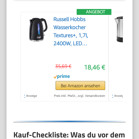
ANGEBOT
Russell Hobbs
Wasserkocher
Textures+, 1,7l,
2400W, LED
Beleuchtung,
Schnellkochfunktion,
35,69 €
18,46 €
optimierte
Ausgusstülle,
herausnehmbarer
Bei Amazon ansehen
Kalkfilter, Teekocher
*
Anzeige
Preis inkl. MwSt., zzgl. Versandkosten
*
Anzeige
schwarz 22591-70
[Energieklasse A+++]
Kauf-Checkliste: Was du vor dem