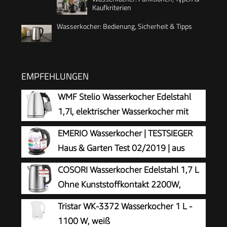
Kaufkriterien
Wasserkocher: Bedienung, Sicherheit & Tipps
EMPFEHLUNGEN
WMF Stelio Wasserkocher Edelstahl
1,7l, elektrischer Wasserkocher mit
Kalkfilter, 2400 W,
EMERIO Wasserkocher | TESTSIEGER
Wasserstandanzeige beleuchtet,
Haus & Garten Test 02/2019 | aus
Überhitzungsschutz, edelstahl matt silber
hochwertigem Borosilikatglas | mit
COSORI Wasserkocher Edelstahl 1,7 L
Temperaturwahl (60-70-80-90-100°C) | AutoOff
Ohne Kunststoffkontakt 2200W,
& Trockengehschutz & Warmhaltung | 2200W |
Silber-schwarz
Tristar WK-3372 Wasserkocher 1 L -
WK-119255.5
1100 W, weiß