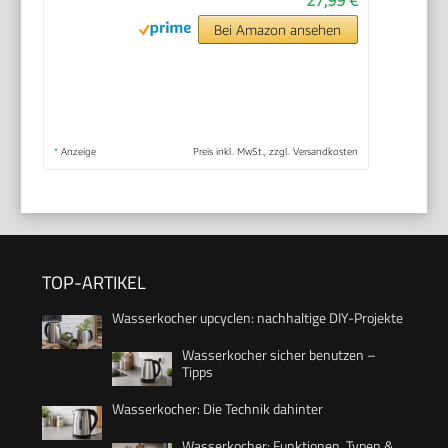
27,99 €
Bei Amazon ansehen
*
Anzeige
Preis inkl. MwSt., zzgl. Versandkosten
TOP-ARTIKEL
Wasserkocher upcyclen: nachhaltige DIY-Projekte
Wasserkocher sicher benutzen –
Tipps
Wasserkocher: Die Technik dahinter
Wasserkocher: Funktionen, Typen &