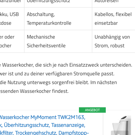
nanzünder
Überhitzungsschutz
Autoreisen
Akku, USB
Abschaltung,
Kabellos, flexibel
kdose
Temperaturkontrolle
einsetzbar
r oder
Mechanische
Unabhängig von
ocher
Sicherheitsventile
Strom, robust
e Wasserkocher, die sich je nach Einsatzzweck unterscheiden.
wer ist und zu deiner verfügbaren Stromquelle passt.
t die Nutzung unterwegs sorgenfrei bleibt. Im nächsten
passenden Wasserkocher findest.
ANGEBOT
r Wasserkocher MyMoment TWK2M163,
, Überhitzungsschutz, Tassenanzeige,
filter, Trockengehschutz, Dampfstopp-