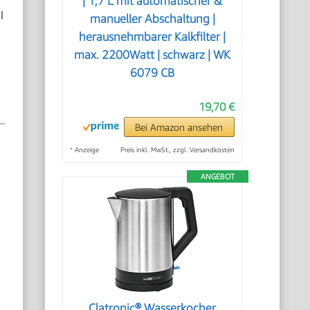
| 1,7 L mit automatischer &
l
manueller Abschaltung |
herausnehmbarer Kalkfilter |
max. 2200Watt | schwarz | WK
6079 CB
19,70 €
Bei Amazon ansehen
*
Anzeige
Preis inkl. MwSt., zzgl. Versandkosten
ANGEBOT
Clatronic® Wasserkocher