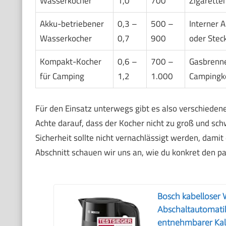
Wasserkocher
1,0
700
Zigarette
Akku-betriebener
0,3 –
500 –
Interner 
Wasserkocher
0,7
900
oder Stec
Kompakt-Kocher
0,6 –
700 –
Gasbrenne
für Camping
1,2
1.000
Campingk
Für den Einsatz unterwegs gibt es also verschieden
Achte darauf, dass der Kocher nicht zu groß und sch
Sicherheit sollte nicht vernachlässigt werden, dami
Abschnitt schauen wir uns an, wie du konkret den 
Bosch kabellose
Abschaltautomatik
entnehmbarer Kalk