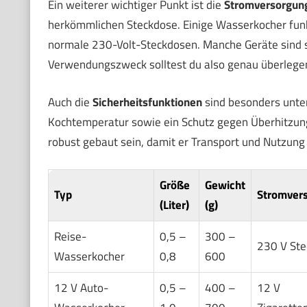
Ein weiterer wichtiger Punkt ist die
Stromversorgun
herkömmlichen Steckdose. Einige Wasserkocher funk
normale 230-Volt-Steckdosen. Manche Geräte sind s
Verwendungszweck solltest du also genau überlegen,
Auch die
Sicherheitsfunktionen
sind besonders unte
Kochtemperatur sowie ein Schutz gegen Überhitzung
robust gebaut sein, damit er Transport und Nutzung 
Größe
Gewicht
Typ
Stromver
(Liter)
(g)
Reise-
0,5 –
300 –
230 V Ste
Wasserkocher
0,8
600
12 V Auto-
0,5 –
400 –
12 V