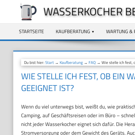
Zum
WASSERKOCHER B
Inhalt
springen
STARTSEITE
KAUFBERATUNG
WARTUNG & 
Du bist hier:
Start
→
Kaufberatung
→
FAQ
→ Wie stelle ich fest,
WIE STELLE ICH FEST, OB EI
GEEIGNET IST?
Wenn du viel unterwegs bist, weißt du, wie praktis
Camping, auf Geschäftsreisen oder im Büro – schnel
nicht jeder Wasserkocher eignet sich dafür. Die Her
Stromversorgung oder dem Gewicht des Geräts. Auch d